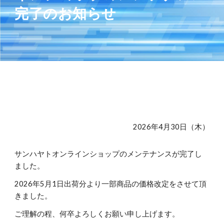
完了のお知らせ
202
6
年
4
月
30
日（
木
）
サンハヤトオンラインショップのメンテナンスが完了し
ました。
202
6
年
5
月1日出荷分より一部商品の価格改定をさせて頂
きました。
ご理解の程、何卒よろしくお願い申し上げます。