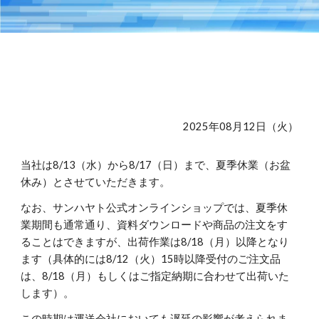
202
5
年08月
12
日（火）
当社は8/
13
（
水
）から8/1
7
（日）まで、夏季休業（お盆
休み）とさせていただきます。
なお、サンハヤト公式オンラインショップでは、夏季休
業期間も通常通り、資料ダウンロードや商品の注文をす
ることはできますが、出荷作業は8/1
8
（月）以降となり
ます（具体的には8/
12
（
火
）15時以降受付のご注文品
は、8/1
8
（月）もしくはご指定納期に合わせて出荷いた
します）。
この時期は運送会社においても遅延の影響が考えられま