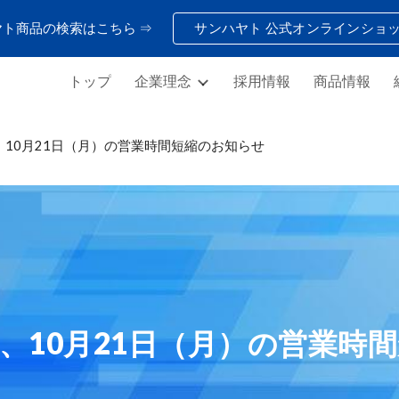
ヤト商品の検索はこちら ⇒
サンハヤト 公式オンラインショ
ip to main content
Skip to navigat
トップ
企業理念
採用情報
商品情報
、
10月21日（月）の営業時間短縮のお知らせ
、10
月
21
日（
月
）の営業時間