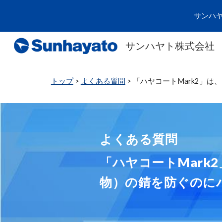
サンハ
Sk
サンハヤト株式会社
トップ
>
よくある質問
>
「ハヤコートMark2」
よくある質問
「ハヤコートMar
物）の錆を防ぐのにハ