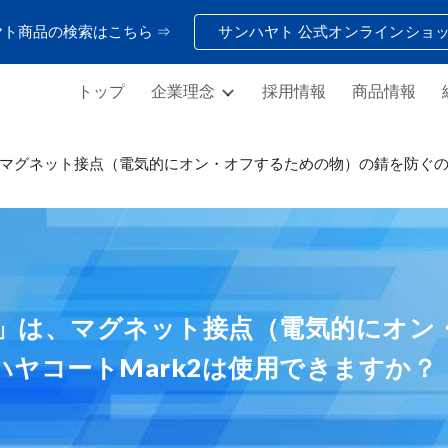
ヤト商品の検索はこちら ⇒
サンハヤト 公式オンラインショ
ip to main content
Skip to navigat
トップ
企業理念
採用情報
商品情報
は、マグネット接点（電気的にオン・オフするための物）の錆を防ぐの
k2」は、マグネット接点（電気的にオ
ヤコートMark2は使用できますか？