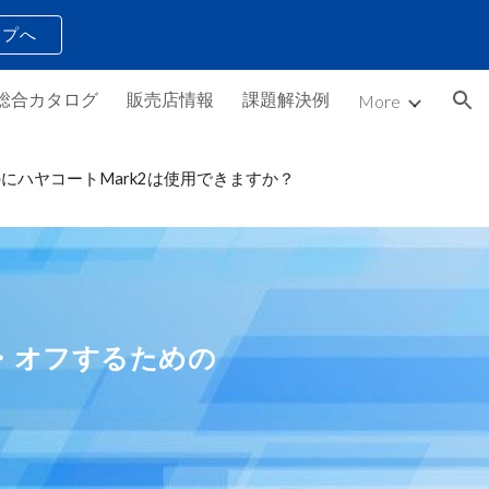
ップへ
ion
総合カタログ
販売店情報
課題解決例
More
にハヤコートMark2は使用できますか？
ン・オフするための